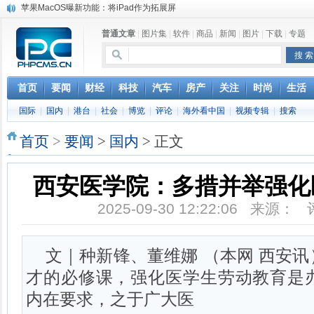
苹果MacOS曝新功能：将iPad作为拓展屏
DS四款新能源车型上海车展亚洲首秀
普通文章
|
图片集
|
软件
|
商品
|
新闻
|
图片
|
下载
|
专题
苹果与高通和解 英特尔失去重要移动客户
小米高管：虽然高通与苹果和解，但5G iPhone最快明年下半年发布
iOS 13加入黑暗模式 多功能加持6月份见
高通与苹果达成和解，双方达成6年许可协议
首页
要闻
财经
科技
汽车
房产
关注
时尚
生活
巴黎圣母院大火肆虐，人类文明的一场浩劫
国际
|
国内
|
港台
|
社会
|
博览
|
评论
|
海外看中国
|
视频专辑
|
搜索
奔驰维权女车主捅出了一个最大的瓜
首页
>
要闻
>
国内
> 正文
西安医学院：多措并举强化
2025-09-30 12:22:06 来源：
文｜种新锋、董维娜 （本网 西安
才的必修课，强化医学生劳动教育是
内在要求，之于广大医