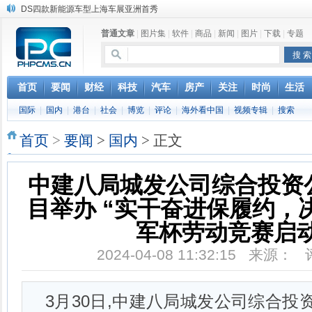
DS四款新能源车型上海车展亚洲首秀
苹果与高通和解 英特尔失去重要移动客户
普通文章
|
图片集
|
软件
|
商品
|
新闻
|
图片
|
下载
|
专题
小米高管：虽然高通与苹果和解，但5G iPhone最快明年下半年发布
iOS 13加入黑暗模式 多功能加持6月份见
高通与苹果达成和解，双方达成6年许可协议
巴黎圣母院大火肆虐，人类文明的一场浩劫
首页
要闻
财经
科技
汽车
房产
关注
时尚
生活
奔驰维权女车主捅出了一个最大的瓜
国际
|
国内
|
港台
|
社会
|
博览
|
评论
|
海外看中国
|
视频专辑
|
搜索
苹果MacOS曝新功能：将iPad作为拓展屏
首页
>
要闻
>
国内
> 正文
中建八局城发公司综合投资公
目举办 “实干奋进保履约，决
军杯劳动竞赛启
2024-04-08 11:32:15 来源：
3月30日,中建八局城发公司综合投